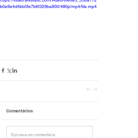
https://video.wixstatic.com/video/6fe0e3_33ba172
b0e9e4d4bb0fe7b6f329ba900/480p/mp4/file.mp4
Comentários
Escreva um comentário