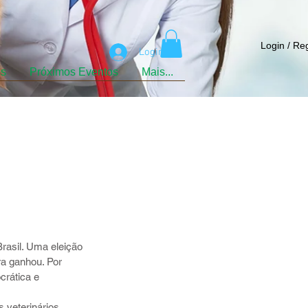
Login / Re
Login
os
Próximos Eventos
Mais...
rasil. Uma eleição 
a ganhou. Por 
crática e 
 veterinários. 