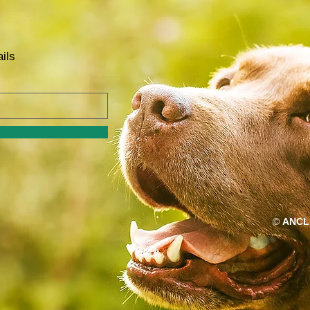
ils
©
ANCL