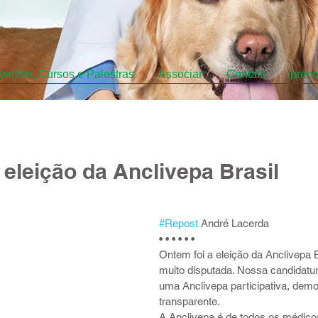
ventos, Cursos e Palestras
Associar
Contato
preç
 eleição da Anclivepa Brasil
#Repost
 André Lacerda
• • • • • •
Ontem foi a eleição da Anclivepa B
muito disputada. Nossa candidatur
uma Anclivepa participativa, demo
transparente. 
A Anclivepa é de todos os médicos