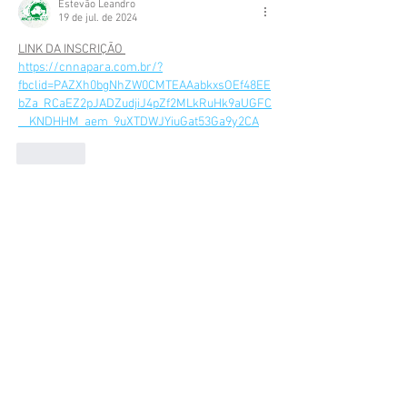
Estevão Leandro
19 de jul. de 2024
LINK DA INSCRIÇÃO 
https://cnnapara.com.br/?
fbclid=PAZXh0bgNhZW0CMTEAAabkxsOEf48EE
bZa_RCaEZ2pJADZudjiJ4pZf2MLkRuHk9aUGFC
__KNDHHM_aem_9uXTDWJYiuGat53Ga9y2CA
Curtir