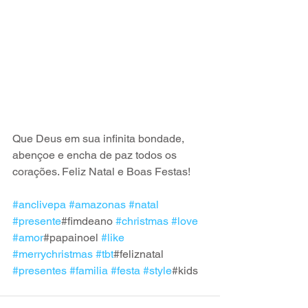
Que Deus em sua infinita bondade, 
abençoe e encha de paz todos os 
corações. Feliz Natal e Boas Festas! 
#anclivepa
#amazonas
#natal
#presente
#fimdeano 
#christmas
#love
#amor
#papainoel 
#like
#merrychristmas
#tbt
#feliznatal 
#presentes
#familia
#festa
#style
#kids