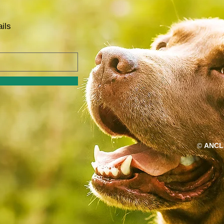
ils
©
ANCL