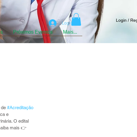
Login / Re
Login
os
Próximos Eventos
Mais...
 de 
#Acreditação
ca e 
ária. O edital 
 Saiba mais 👉