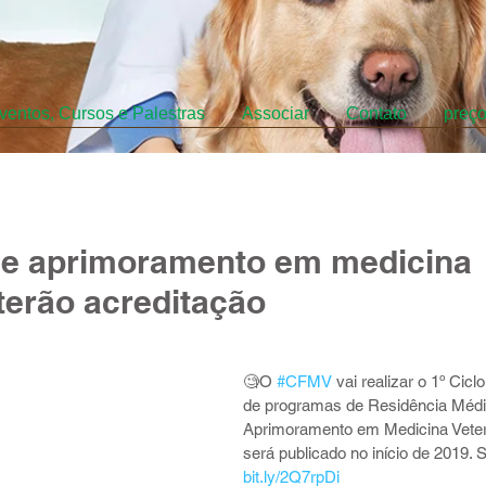
ventos, Cursos e Palestras
Associar
Contato
preç
 e aprimoramento em medicina
 terão acreditação
🧐O 
#CFMV
 vai realizar o 1º Ciclo
de programas de Residência Médi
Aprimoramento em Medicina Veterin
será publicado no início de 2019.
bit.ly/2Q7rpDi