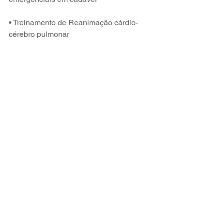
• Treinamento de Reanimação cárdio-
cérebro pulmonar 
• O paciente internado -Manejo de 
Bombas de infusão, monitoração 
avançada, detalhes minuciosos para o 
sucesso.