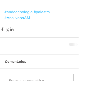
#endocrinologia
#palestra
#AnclivepaAM
Comentários
Escreva um comentário