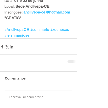
Data: 
01 e 02 de junho
Local: 
Sede Anclivepa-CE
Inscrições: 
anclivepa-ce@hotmail.com
"GRÁTIS"
#AnclivepaCE
#seminário
#zoonoses
#leishmaniose
Comentários
Escreva um comentário