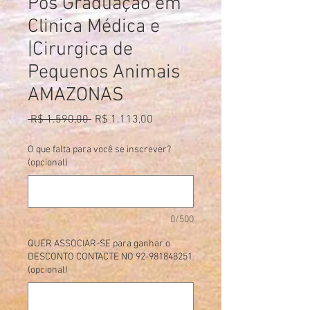
Pós Graduação em
Clinica Médica e
|Cirurgica de
Pequenos Animais
AMAZONAS
Preço
Preço
 R$ 1.590,00 
R$ 1.113,00
normal
promocional
O que falta para você se inscrever?
(opcional)
0/500
QUER ASSOCIAR-SE para ganhar o
DESCONTO CONTACTE NO 92-981848251
(opcional)