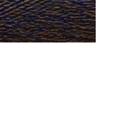
ANCLIVEPA-AM, proporcionando
uma experiência prática
enriquecedora.
Além disso,
oferecemos uma
vantagem exclusiva para associados
ANCLIVEPAS
: o investimento é de
apenas
25 parcelas de R$1.113,00
.
Para não associados, a
oportunidade ainda é incrível, com
25 parcelas de R$1.590,00.
Não perca a chance de elevar sua
prática veterinária a um novo
patamar. Associe-se agora e invista
no seu sucesso. Aproveite para
fazer parte de uma comunidade
comprometida com a excelência na
medicina veterinária de pequenos
animais. Seja referência em sua
área!