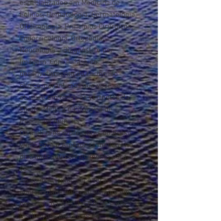
especializados em Medicina de
Felinos, Hematologia, Dermatologia,
Oftalmologia, Princípios Cirúrgicos,
Endocrinologia, Ortopedia,
Neurologia e Diagnóstico por
Imagem. Com ênfase no
desenvolvimento do raciocínio
clínico, garantimos que você se
atualize em todas as vertentes da
Clínica Médica e Cirúrgica de
Pequenos Animais.
Os melhores professores do Brasil
vindo para o Amazonas ministrar e
distribuir seu conhecimento para
você.
Ao se matricular, você terá a
oportunidade única de estágio em
hospitais da ANCLIVEPA-SP e em
instituições parceiras da