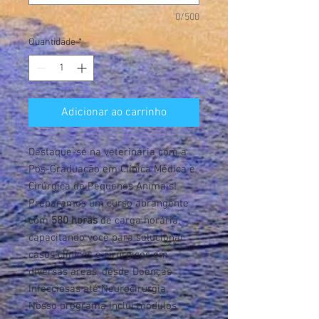
0/500
Quantidade
*
Adicionar ao carrinho
Destaque-se na veterinária com a
Pós-Graduação em Clínica Médica e
Cirúrgica de Pequenos Animais!
Preparamos um curso abrangente
com
580 horas
de carga horária,
capacitando você para solucionar
casos clínicos e cirúrgicos em
diversas áreas, desde Doenças
Infecciosas até Neurocirurgia.
Nosso programa inclui módulos