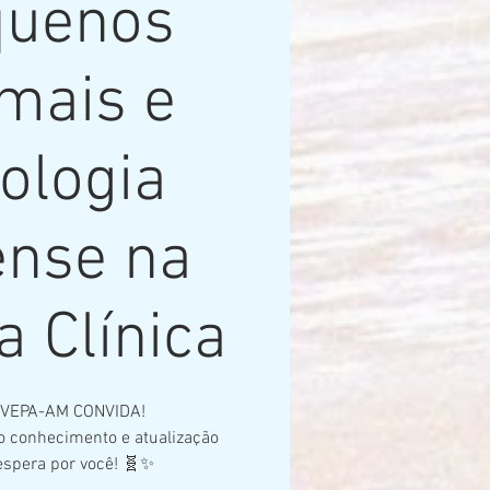
quenos
mais e
ologia
ense na
a Clínica
IVEPA-AM CONVIDA!
o conhecimento e atualização
 espera por você! 🧬✨