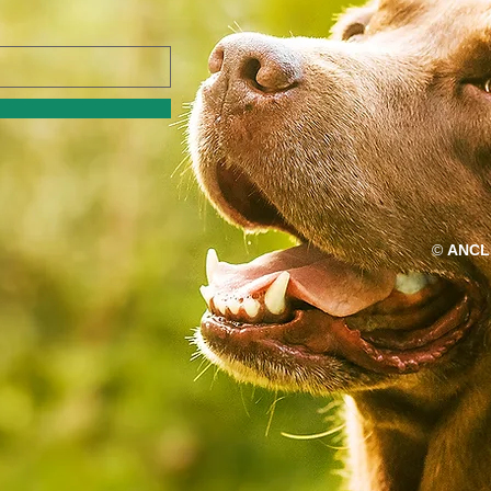
©
ANCL