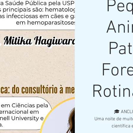
Pe
Ani
Pat
For
Rotin
🎓 ANCL
Uma noite de muit
científica