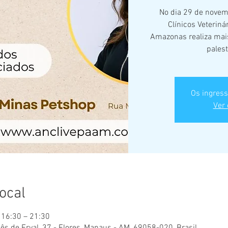
No dia 29 de novem
Clínicos Veterin
Amazonas realiza ma
palest
Os ingress
Ver 
local
 16:30 – 21:30
ês de Erval, 37 - Flores, Manaus - AM, 69058-020, Brasil