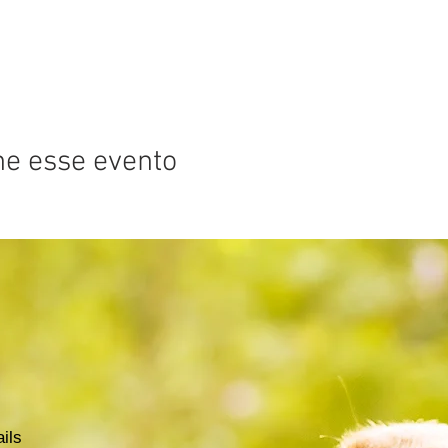
he esse evento
ils