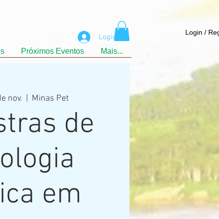
Login / Re
Login
os
Próximos Eventos
Mais...
de nov.
  |  
Minas Pet
stras de
ologia
nica em